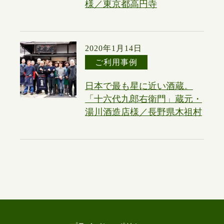
様／東京都高円寺
2020年1月14日
ご利用事例
日本で最も星に近い酒蔵。
「十六代九郎右衛門」蔵元・
湯川酒造店様／長野県木祖村