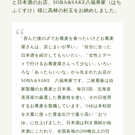
と日本酒のお店、SOBA&SAKE八福寿家（はち
ふくすけ）様に高林の杉玉をお納めしました。
「
呑んだ後の〆でお蕎麦を食べたいけどお蕎麦
屋さんは、店じまいが早い」「自分に合った
日本酒を紹介してもらいたい」「女性とデー
トで行けるお蕎麦屋さんって少ない」いろい
ろな「あったらいいな」から生まれたお店が
SOBA＆SAKE 八福寿家です。二枚看板は自
家製麺のお蕎麦と日本酒。 毎日2回、北海道
美瑛産の厳選した蕎麦粉を使い、その日使用
するお蕎麦を製麺しています。つゆは本枯節
を大量に使った黄金出汁で薫り高い「おつ
ゆ」に仕上げました。日本酒は利き酒師が純
米酒にこだわり、全国各地の200種以上の日