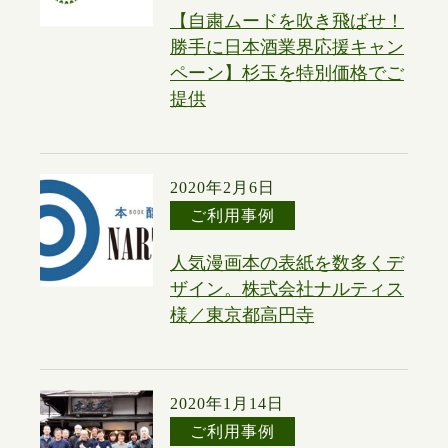
【自粛ムードを吹き飛ばせ！
勝手に日本酒業界応援キャン
ペーン】杉玉を特別価格でご
提供
2020年2月6日
ご利用事例
人気漫画本の表紙を数多くデ
ザイン。株式会社ナルティス
様／東京都高円寺
2020年1月14日
ご利用事例